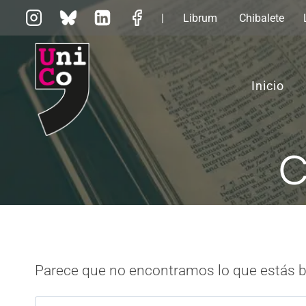
Saltar
|
Librum
Chibalete
al
contenido
Inicio
C
Parece que no encontramos lo que estás 