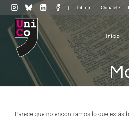
Saltar
|
Librum
Chibalete
al
contenido
Inicio
Ma
Parece que no encontramos lo que estás 