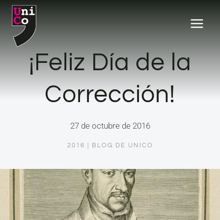
Saltar
al
contenido
¡Feliz Día de la
Corrección!
27 de octubre de 2016
2016
|
BLOG DE UNICO