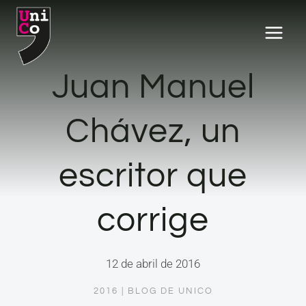
Saltar
al
contenido
Juan Manuel
Chávez, un
escritor que
corrige
12 de abril de 2016
2016
|
BLOG DE UNICO