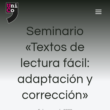
Saltar
al
contenido
Seminario
«Textos de
lectura fácil:
adaptación y
corrección»