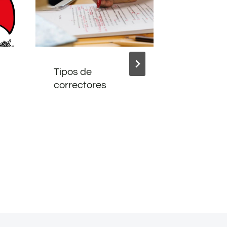
Tipos de
Entre lo
correctores
lo virtua
lo corr