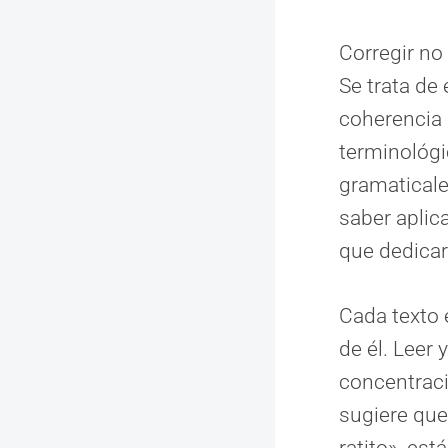
Corregir no
Se trata de 
coherencia 
terminológi
gramaticale
saber aplica
que dedica
Cada texto 
de él. Leer 
concentraci
sugiere qu
ratito», est