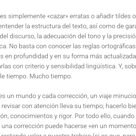
 es simplemente «cazar» erratas o añadir tildes o
entender la estructura del texto, así como de gara
del discurso, la adecuación del tono y la precisi
ca. No basta con conocer las reglas ortográficas
s en profundidad y en su forma más actualizada
rlas con criterio y sensibilidad lingüística. Y, so
rle tiempo. Mucho tiempo.
es un mundo y cada corrección, un viaje minucio
y revisar con atención lleva su tiempo; hacerlo bi
ón, conocimientos y rigor. Por todo ello, cuando
e una corrección puede hacerse «en un momento
á restando valor a nuestro trabajo (si es que, par