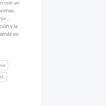
ón con un
ncima»,
aro»…
ión y la
 jamás es
nal
AE