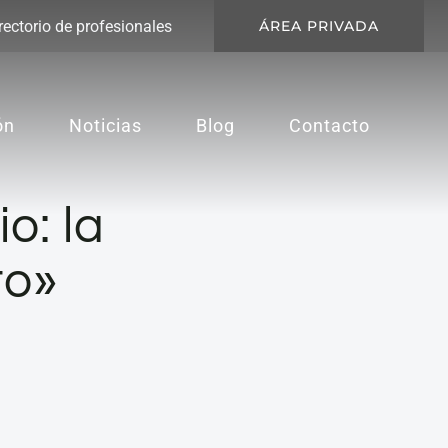
rectorio de profesionales
ÁREA PRIVADA
ón
Noticias
Blog
Contacto
o: la
to»