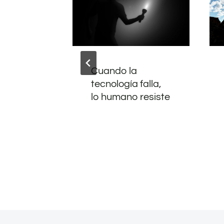
day
Cuando la
ctores:
tecnología falla,
sico de
lo humano resiste
ncia