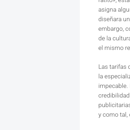
asigna algu
diseñara un
embargo, co
de la cultu
el mismo re
Las tarifas 
la especiali
impecable. 
credibilida
publicitari
y como tal,