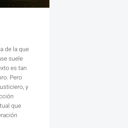
a de la que
ase suele
exto es tan
bro. Pero
sticiero, y
ección
tual que
eración