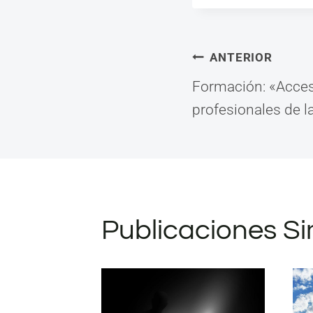
ANTERIOR
Navega
Formación: «Acces
profesionales de l
de
entrad
Publicaciones Si