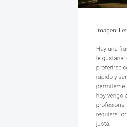
Imagen: Let
Hay una fra
le gustaría
proferirse c
rápido y se
permíteme q
hoy vengo a
profesional
requiere fo
justa.