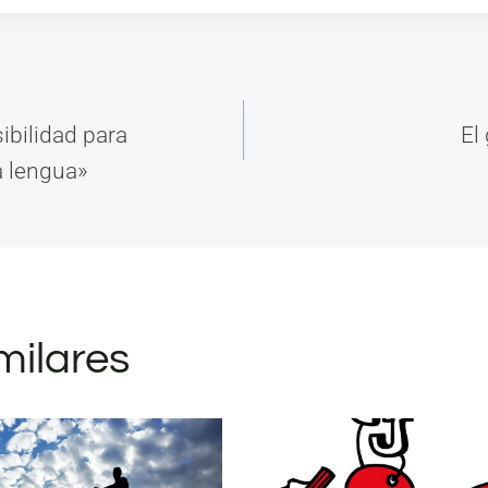
ción
ibilidad para
El
a lengua»
as
milares