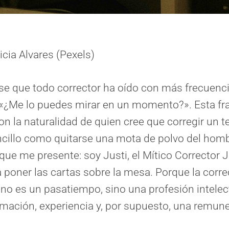
icia Alvares (Pexels)
se que todo corrector ha oído con más frecuenci
: «¿Me lo puedes mirar en un momento?». Esta fr
on la naturalidad de quien cree que corregir un t
ncillo como quitarse una mota de polvo del hom
ue me presente: soy Justi, el Mítico Corrector Ju
 poner las cartas sobre la mesa. Porque la corr
 no es un pasatiempo, sino una profesión intelec
rmación, experiencia y, por supuesto, una remun