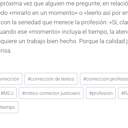
a próxima vez que alguien me pregunte, en relaci
uedo «mirarlo en un momento» o «leerlo así por e
con la seriedad que merece la profesión: «Sí, cl
uando ese «momento» incluya el tiempo, la atenc
requiere un trabajo bien hecho. Porque la calidad
risa.
orrección
#
corrección de textos
#
corrección profesio
#
MCJ
#
mítico corrector justiciero
#
profesión
#
R
#
tiempo