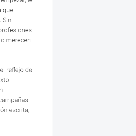
a que
. Sin
profesiones
 no merecen
l reflejo de
exto
an
 o campañas
ón escrita,