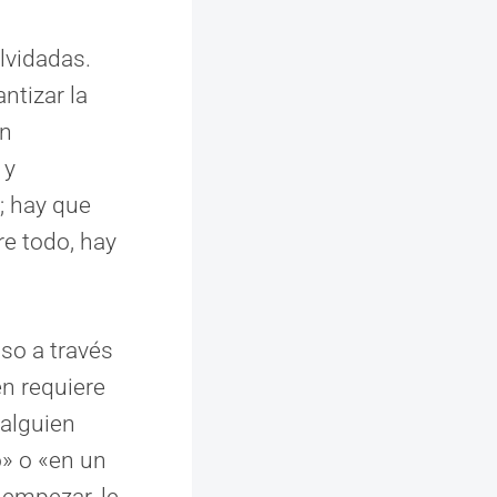
lvidadas.
ntizar la
ón
 y
; hay que
bre todo, hay
so a través
en requiere
 alguien
» o «en un
a empezar, le