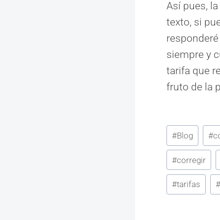
Así pues, l
texto, si p
responderé 
siempre y c
tarifa que 
fruto de la p
Etiquetas
#
Blog
#
c
de
#
corregir
la
entrada:
#
tarifas