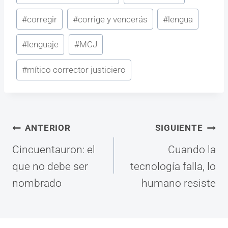
#
corregir
#
corrige y vencerás
#
lengua
#
lenguaje
#
MCJ
#
mítico corrector justiciero
Navegación
ANTERIOR
SIGUIENTE
Cincuentauron: el
Cuando la
de
que no debe ser
tecnología falla, lo
nombrado
humano resiste
entradas