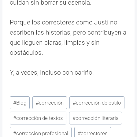
cuidan sin borrar su esencia.
Porque los correctores como Justi no
escriben las historias, pero contribuyen a
que lleguen claras, limpias y sin
obstáculos.
Y, a veces, incluso con cariño.
Etiquetas
#
Blog
#
corrección
#
corrección de estilo
de
#
corrección de textos
#
corrección literaria
la
entrada:
#
corrección profesional
#
correctores