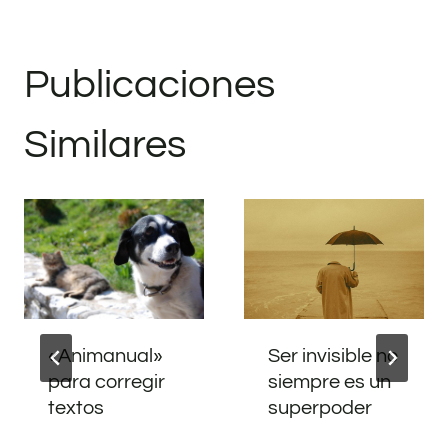
Publicaciones
Similares
«Animanual»
Ser invisible no
para corregir
siempre es un
textos
superpoder