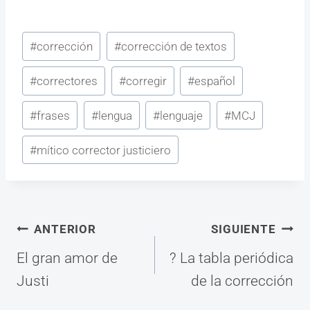
Etiquetas
#
corrección
#
corrección de textos
de
#
correctores
#
corregir
#
español
la
entrada:
#
frases
#
lengua
#
lenguaje
#
MCJ
#
mítico corrector justiciero
Navegación
ANTERIOR
SIGUIENTE
El gran amor de
? La tabla periódica
de
Justi
de la corrección
entradas