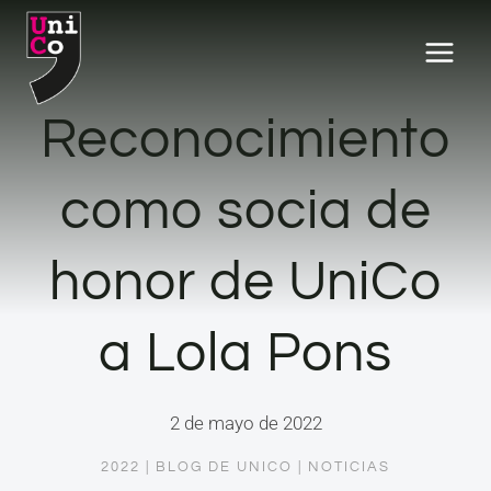
Saltar
al
contenido
Reconocimiento
como socia de
honor de UniCo
a Lola Pons
2 de mayo de 2022
2022
|
BLOG DE UNICO
|
NOTICIAS